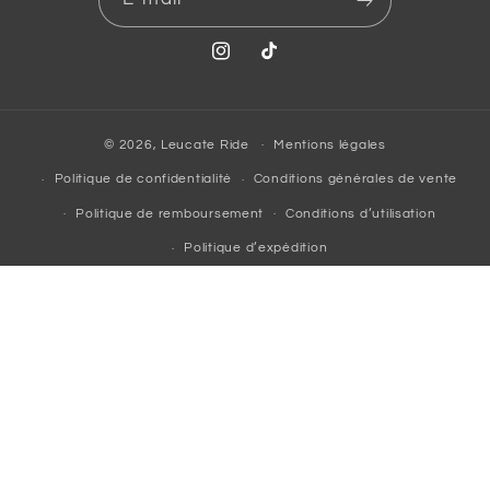
Instagram
TikTok
© 2026,
Leucate Ride
Mentions légales
Politique de confidentialité
Conditions générales de vente
Politique de remboursement
Conditions d’utilisation
Politique d’expédition