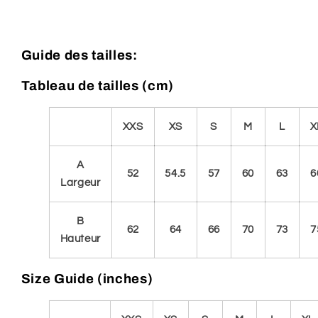
Guide des tailles:
Tableau de tailles (cm)
XXS
XS
S
M
L
X
A
52
54.5
57
60
63
6
Largeur
B
62
64
66
70
73
7
Hauteur
Size Guide (inches)