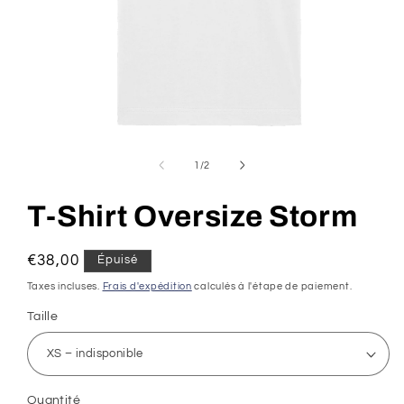
Ouvrir
le
média
de
1
/
2
1
dans
une
T-Shirt Oversize Storm
fenêtre
modale
Prix
€38,00
Épuisé
habituel
Taxes incluses.
Frais d'expédition
calculés à l'étape de paiement.
Taille
Quantité