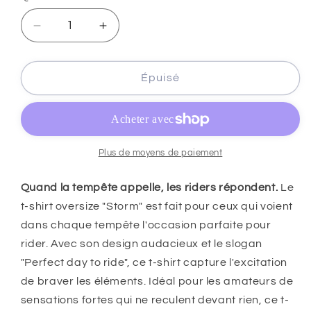
Réduire
Augmenter
la
la
quantité
quantité
de
de
Épuisé
T-
T-
Shirt
Shirt
Oversize
Oversize
Storm
Storm
Plus de moyens de paiement
Quand la tempête appelle, les riders répondent.
Le
t-shirt oversize "Storm" est fait pour ceux qui voient
dans chaque tempête l'occasion parfaite pour
rider. Avec son design audacieux et le slogan
"Perfect day to ride", ce t-shirt capture l'excitation
de braver les éléments. Idéal pour les amateurs de
sensations fortes qui ne reculent devant rien, ce t-